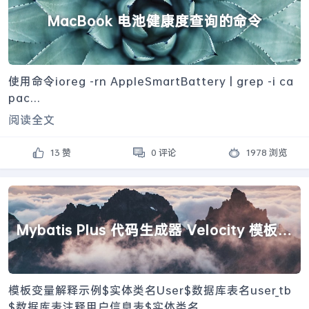
MacBook 电池健康度查询的命令
使用命令ioreg -rn AppleSmartBattery | grep -i ca
pac...
阅读全文
13 赞
0 评论
1978 浏览
Mybatis Plus 代码生成器 Velocity 模板中
变量示例
模板变量解释示例$实体类名User$数据库表名user_tb
$数据库表注释用户信息表$实体类名...