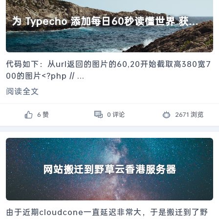
为 Typecho 添加每日60秒读懂世界 获取
头图
代码如下：从url返回的图片的60,20开始截取高380宽7
00的图片<?php // ...
阅读全文
6 赞
0 评论
2671 浏览
网站搬迁到野草云香港服务器
由于近期cloudcone一直延迟非常大，于是搬迁到了野