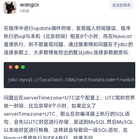
wangcx
进击的码农
5年前
在程序中进行update操作时候，发现插入时间错误，程序
执行的sql与本机（北京时间）相差8个小时，而在Navicat
直接执行，则不能复现问题，通过搜索得知问题在于jdbc的
连接参数上，大多数博客给出的默认jdbc连接参数都类似：
=
&
cha
jdbc:mysql://localhost:3306/test?useUnicode
true
问题出在serverTimezone=UTC这个配置上，UTC简称世界
统一时间，比北京早8个小时，如果定义了
serverTimezone=UTC，那么在你编译器上执行的SQL语
句，会先以UTC时区进行存储，发送到MySQL,然后MySQL
以本地时区进行转换，这样就会导致同一段SQL语句，在
Navicat直接执行与IDEA执行，结果不同