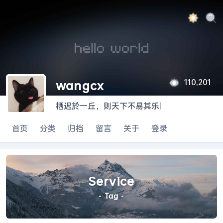
110,201
wangcx
栖迟於一丘，则天下不易其乐
|
首页
分类
归档
留言
关于
登录
Service
- Tag -