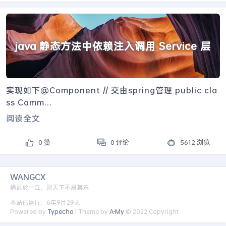
java 静态方法中依赖注入调用 Service 层
实现如下@Component // 交由spring管理 public cla
ss Comm...
阅读全文
0 赞
0 评论
5612 浏览
WANGCX
栖迟於一丘，则天下不易其乐
本站已运行：6年9月29天
Powered by
Typecho
| Theme by
A-My
© 2022 Copyright