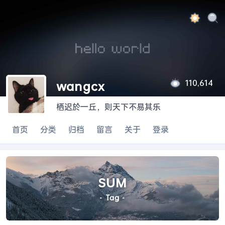
110,614
wangcx
栖迟於一丘，则天下不易其乐
|
首页
分类
归档
留言
关于
登录
SUM
- Tag -