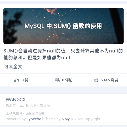
MySQL 中 SUM() 函数的使用
SUM()会自动过滤掉null的值，只去计算其他不为null的
值的总和。但是如果值都为null...
阅读全文
0 赞
0 评论
2146 浏览
WANGCX
栖迟於一丘，则天下不易其乐
本站已运行：6年10月0天
Powered by
Typecho
| Theme by
A-My
© 2022 Copyright