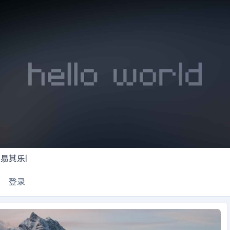
不易其乐
|
登录