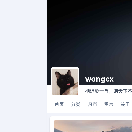
wangcx
栖迟於一丘，则天下
首页
分类
归档
留言
关于