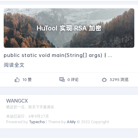
HuTool 实现 RSA 加密
public static void main(String[] args) { ...
阅读全文
10 赞
0 评论
3295 浏览
WANGCX
栖迟於一丘，则天下不易其乐
本站已运行：6年9月27天
Powered by
Typecho
| Theme by
A-My
© 2022 Copyright