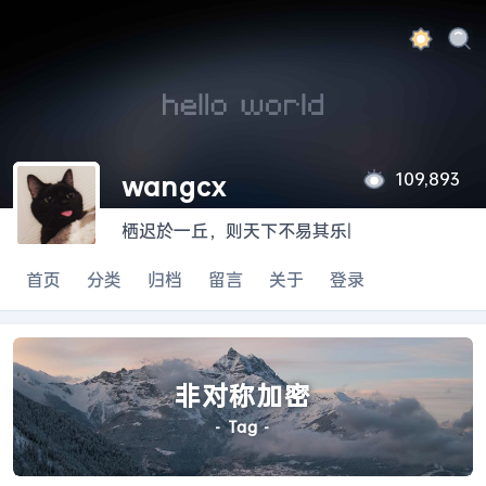
109,893
wangcx
栖迟於一丘，则天下不易其乐
|
首页
分类
归档
留言
关于
登录
非对称加密
- Tag -