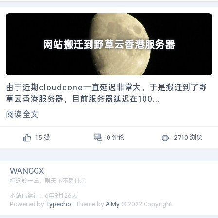
网站搬迁到野草云香港服务器
由于近期cloudcone一直延迟非常大，于是搬迁到了野
草云香港服务器，目前服务器延迟在100...
阅读全文
15 赞
0 评论
2710 浏览
WANGCX
栖迟於一丘，则天下不易其乐
本站已运行：6年9月26天
Powered by
Typecho
| Theme by
A-My
© 2022 Copyright