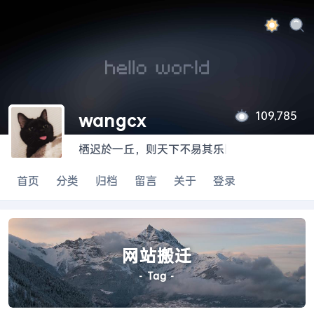
109,785
wangcx
栖迟於一丘，则天下不易其乐
|
首页
分类
归档
留言
关于
登录
网站搬迁
- Tag -